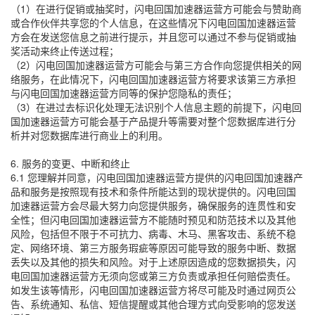
（1）在进行促销或抽奖时，闪电回国加速器运营方可能会与赞助商
或合作伙伴共享您的个人信息，在这些情况下闪电回国加速器运营
方会在发送您信息之前进行提示，并且您可以通过不参与促销或抽
奖活动来终止传送过程；
（2）闪电回国加速器运营方可能会与第三方合作向您提供相关的网
络服务，在此情况下，闪电回国加速器运营方将要求该第三方承担
与闪电回国加速器运营方同等的保护您隐私的责任；
（3）在进过去标识化处理无法识别个人信息主题的前提下，闪电回
国加速器运营方可能会基于产品提升等需要对整个您数据库进行分
析并对您数据库进行商业上的利用。
6. 服务的变更、中断和终止
6.1 您理解并同意，闪电回国加速器运营方提供的闪电回国加速器产
品和服务是按照现有技术和条件所能达到的现状提供的。闪电回国
加速器运营方会尽最大努力向您提供服务，确保服务的连贯性和安
全性；但闪电回国加速器运营方不能随时预见和防范技术以及其他
风险，包括但不限于不可抗力、病毒、木马、黑客攻击、系统不稳
定、网络环境、第三方服务瑕疵等原因可能导致的服务中断、数据
丢失以及其他的损失和风险。对于上述原因造成的您数据损失，闪
电回国加速器运营方无须向您或第三方负责或承担任何赔偿责任。
如发生该等情形，闪电回国加速器运营方将尽可能及时通过网页公
告、系统通知、私信、短信提醒或其他合理方式向受影响的您发送