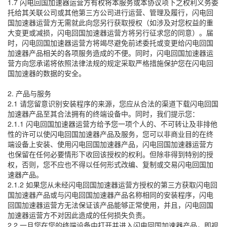
1.7 闪电回国加速器运营方有权将本服务或本协议项下之权利义务委
托给其关联公司或其他第三方公司进行运营、管理及履行，闪电回
国加速器运营方无需就此向您另行获取授权（如涉及对您权益的重
大变更或减损，闪电回国加速器运营方将另行征求您的同意）。届
时，闪电回国加速器运营方将竭尽避免前述委托或变更给闪电回国
加速器产品相关的各项服务造成的不便。同时，闪电回国加速器运
营方向您承诺将依照法律法规的规定采取严格措施保护您在闪电回
国加速器的数据的安全。
2. 产品与服务
2.1 请您留意识别安装程序的来源，您应从合法的渠道下载闪电回国
加速器产品至其合法拥有的终端设备中。同时，我们提示您：
2.1.1 闪电回国加速器运营方给予您一项个人的、不可转让及非排他
性的许可以使闪电回国加速器产品及服务，您可以非商业目的在终
端设备上安装、使用闪电回国加速器产品，闪电回国加速器运营方
也保留在任何必要情形下收回该授权的权利。但除非得到特别的授
权，否则，您不应也不得以任何形式改编、复制或交易闪电回国加
速器产品。
2.1.2 如果您从未经闪电回国加速器运营方授权的第三方获取闪电回
国加速器产品或与闪电回国加速器产品名称相同的安装程序，闪电
回国加速器运营方无法保证该产品能够正常使用，并且，闪电回国
加速器运营方不对因此造成的任何损失负责。
2.2 一旦您在您的终端设备中打开并进入闪电回国加速器产品，即视