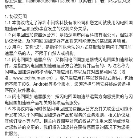
容发送至：flashbacktocn@163.com）联系我们，我们将尽快为您
解答。
1. 协议范围
1.1 本协议约定了深圳市闪客科技有限公司和您之间就使用闪电回国
加速器产品和服务事宜发生的权利义务关系。
1.2 闪电回国加速器运营方：是指深圳市闪客科技有限公司，但就本
协议涉及、及闪电回国加速器产品将来可能涉及的某些服务项目。
1.3 用户：又称“您”，是指任何以合法的方式获取和使用闪电回国加
速器产品的人，不限于自然人或机构。
1.4 闪电回国加速器产品：又称闪电回国加速器或闪电回国加速器软
件，是指由闪电回国加速器运营方合法拥有并运营的、标注名称为
闪电回国加速器的移动客户端应用程序以及其对应移动网站（域
名：www.techhuman.cn）。客户端应用程序以软件形式提供，包括
但不限于iOS、Android等多个版本，您须选择与所安装终端设备相
匹配的软件版本。
1.5 闪电回国加速器服务：指闪电回国加速器运营方向您提供的与闪
电回国加速器产品相关的各项运营服务。
1.6 本协议内容同时包括闪电回国加速器运营方及其关联企业可能不
断发布的关于闪电回国加速器产品和服务的业务规则、相关协议及
其修订版本等内容。相关内容调整对您的权益产生重大影响或涉及
对您权益的变更的，我们将告知您并在获得您同意的情况下为您提
供服务。