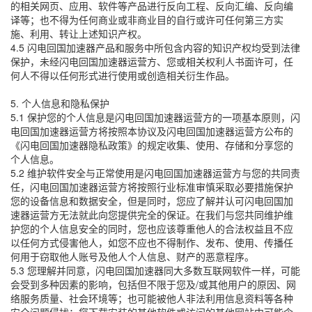
的相关网页、应用、软件等产品进行反向工程、反向汇编、反向编
译等；也不得为任何商业或非商业目的自行或许可任何第三方实
施、利用、转让上述知识产权。
4.5 闪电回国加速器产品和服务中所包含内容的知识产权均受到法律
保护，未经闪电回国加速器运营方、您或相关权利人书面许可，任
何人不得以任何形式进行使用或创造相关衍生作品。
5. 个人信息和隐私保护
5.1 保护您的个人信息是闪电回国加速器运营方的一项基本原则，闪
电回国加速器运营方将按照本协议及闪电回国加速器运营方公布的
《闪电回国加速器隐私政策》的规定收集、使用、存储和分享您的
个人信息。
5.2 维护软件安全与正常使用是闪电回国加速器运营方与您的共同责
任，闪电回国加速器运营方将按照行业标准审慎采取必要措施保护
您的设备信息和数据安全，但是同时，您应了解并认可闪电回国加
速器运营方无法就此向您提供完全的保证。在我们与您共同维护维
护您的个人信息安全的同时，您也应该尊重他人的合法权益且不应
以任何方式侵害他人，如您不应也不得制作、发布、使用、传播任
何用于窃取他人账号及他人个人信息、财产的恶意程序。
5.3 您理解并同意，闪电回国加速器同大多数互联网软件一样，可能
会受到多种因素的影响，包括但不限于您及/或其他用户的原因、网
络服务质量、社会环境等；也可能被他人非法利用信息资料等各种