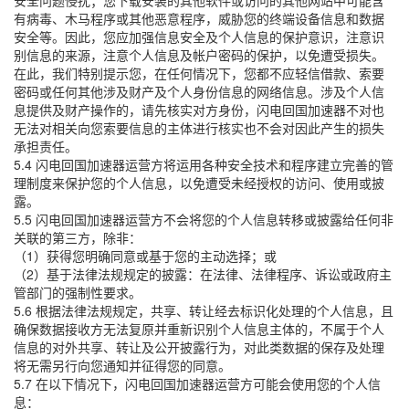
安全问题侵扰；您下载安装的其他软件或访问的其他网站中可能含
有病毒、木马程序或其他恶意程序，威胁您的终端设备信息和数据
安全等。因此，您应加强信息安全及个人信息的保护意识，注意识
别信息的来源，注意个人信息及帐户密码的保护，以免遭受损失。
在此，我们特别提示您，在任何情况下，您都不应轻信借款、索要
密码或任何其他涉及财产及个人身份信息的网络信息。涉及个人信
息提供及财产操作的，请先核实对方身份，闪电回国加速器不对也
无法对相关向您索要信息的主体进行核实也不会对因此产生的损失
承担责任。
5.4 闪电回国加速器运营方将运用各种安全技术和程序建立完善的管
理制度来保护您的个人信息，以免遭受未经授权的访问、使用或披
露。
5.5 闪电回国加速器运营方不会将您的个人信息转移或披露给任何非
关联的第三方，除非：
（1）获得您明确同意或基于您的主动选择；或
（2）基于法律法规规定的披露：在法律、法律程序、诉讼或政府主
管部门的强制性要求。
5.6 根据法律法规规定，共享、转让经去标识化处理的个人信息，且
确保数据接收方无法复原并重新识别个人信息主体的，不属于个人
信息的对外共享、转让及公开披露行为，对此类数据的保存及处理
将无需另行向您通知并征得您的同意。
5.7 在以下情况下，闪电回国加速器运营方可能会使用您的个人信
息：