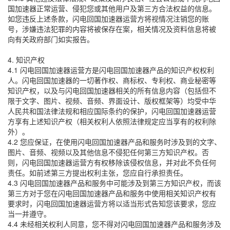
国加速器正常运营、侵犯您或其他用户及第三方合法权益的信息。
如您违反上述条款，闪电回国加速器运营方将视情况注销您的账
号，涉嫌违法犯罪的内容将被保存在案，相关情况及资料信息将被
向有关政府部门如实报告。
4. 知识产权
4.1 闪电回国加速器运营方是闪电回国加速器产品的知识产权权利
人。闪电回国加速器的一切著作权、商标权、专利权、商业秘密等
知识产权，以及与闪电回国加速器相关的所有信息内容（包括但不
限于文字、图片、视频、音频、界面设计、版权框架等）均受中华
人民共和国法律法规和相应国际条约的保护，闪电回国加速器运营
方享有上述知识产权（相关权利人依照法律规定应当享有的权利除
外）。
4.2 您应保证，在使用闪电回国加速器产品和服务时涉及到的文字、
图片、音频、视频以及其他信息不侵犯任何第三方知识产权。否
则，闪电回国加速器运营方有权移除该侵权信息，并对此不负任何
责任。如前述第三方提出权利主张，您应自行承担责任。
4.3 闪电回国加速器产品和服务中可能涉及到第三方知识产权，而该
第三方对于您在闪电回国加速器产品和服务中使用相关知识产权有
要求时，闪电回国加速器运营方将以适当形式告知您该要求，您应
当一并遵守。
4.4 未经相关权利人同意，您不得对闪电回国加速器产品和服务涉及