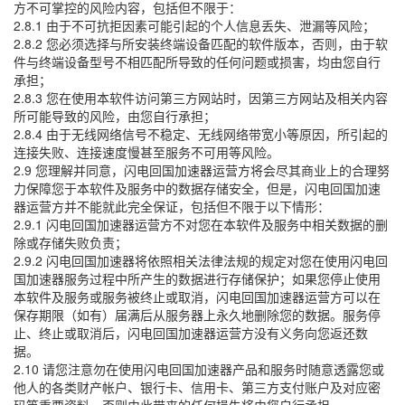
方不可掌控的风险内容，包括但不限于：
2.8.1 由于不可抗拒因素可能引起的个人信息丢失、泄漏等风险；
2.8.2 您必须选择与所安装终端设备匹配的软件版本，否则，由于软
件与终端设备型号不相匹配所导致的任何问题或损害，均由您自行
承担；
2.8.3 您在使用本软件访问第三方网站时，因第三方网站及相关内容
所可能导致的风险，由您自行承担；
2.8.4 由于无线网络信号不稳定、无线网络带宽小等原因，所引起的
连接失败、连接速度慢甚至服务不可用等风险。
2.9 您理解并同意，闪电回国加速器运营方将会尽其商业上的合理努
力保障您于本软件及服务中的数据存储安全，但是，闪电回国加速
器运营方并不能就此完全保证，包括但不限于以下情形：
2.9.1 闪电回国加速器运营方不对您在本软件及服务中相关数据的删
除或存储失败负责；
2.9.2 闪电回国加速器将依照相关法律法规的规定对您在使用闪电回
国加速器服务过程中所产生的数据进行存储保护；如果您停止使用
本软件及服务或服务被终止或取消，闪电回国加速器运营方可以在
保存期限（如有）届满后从服务器上永久地删除您的数据。服务停
止、终止或取消后，闪电回国加速器运营方没有义务向您返还数
据。
2.10 请您注意勿在使用闪电回国加速器产品和服务时随意透露您或
他人的各类财产帐户、银行卡、信用卡、第三方支付账户及对应密