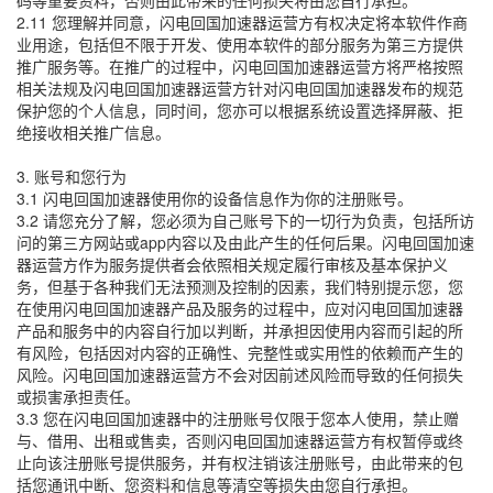
码等重要资料，否则由此带来的任何损失将由您自行承担。
2.11 您理解并同意，闪电回国加速器运营方有权决定将本软件作商
业用途，包括但不限于开发、使用本软件的部分服务为第三方提供
推广服务等。在推广的过程中，闪电回国加速器运营方将严格按照
相关法规及闪电回国加速器运营方针对闪电回国加速器发布的规范
保护您的个人信息，同时间，您亦可以根据系统设置选择屏蔽、拒
绝接收相关推广信息。
3. 账号和您行为
3.1 闪电回国加速器使用你的设备信息作为你的注册账号。
3.2 请您充分了解，您必须为自己账号下的一切行为负责，包括所访
问的第三方网站或app内容以及由此产生的任何后果。闪电回国加速
器运营方作为服务提供者会依照相关规定履行审核及基本保护义
务，但基于各种我们无法预测及控制的因素，我们特别提示您，您
在使用闪电回国加速器产品及服务的过程中，应对闪电回国加速器
产品和服务中的内容自行加以判断，并承担因使用内容而引起的所
有风险，包括因对内容的正确性、完整性或实用性的依赖而产生的
风险。闪电回国加速器运营方不会对因前述风险而导致的任何损失
或损害承担责任。
3.3 您在闪电回国加速器中的注册账号仅限于您本人使用，禁止赠
与、借用、出租或售卖，否则闪电回国加速器运营方有权暂停或终
止向该注册账号提供服务，并有权注销该注册账号，由此带来的包
括您通讯中断、您资料和信息等清空等损失由您自行承担。