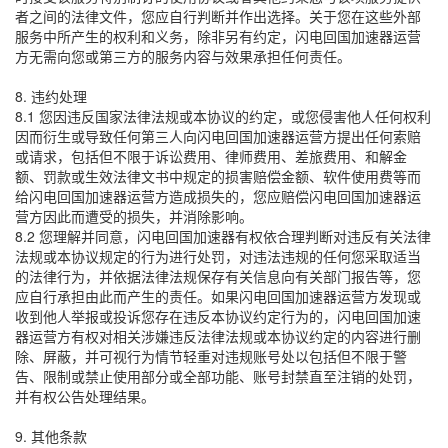
者之间的法律文件，您应自行判断并作出选择。关于您在这些外部
服务中所产生的权利和义务，除非另有约定，闪电回国加速器运营
方无需向您或第三方的服务内容与效果承担任何责任。
8. 违约处理
8.1 您因违反国家法律法规或本协议的约定，或您侵害他人任何权利
因而衍生或导致任何第三人向闪电回国加速器运营方提出任何索赔
或请求，包括但不限于诉讼费用、律师费用、差旅费用、和解金
额、罚款或生效法律文书中规定的损害赔偿金额、软件使用费等而
给闪电回国加速器运营方造成损失的，您应赔偿闪电回国加速器运
营方因此而遭受的损失，并消除影响。
8.2 您理解并同意，闪电回国加速器有权依合理判断对违反有关法律
法规或本协议规定的行为进行处罚，对违法违规的任何您采取适当
的法律行为，并依据法律法规保存有关信息向有关部门报告等，您
应自行承担由此而产生的责任。如果闪电回国加速器运营方发现或
收到他人举报或投诉您存在违反本协议约定行为的，闪电回国加速
器运营方有权对相关涉嫌违反法律法规或本协议约定的内容进行删
除、屏蔽，并可视行为情节轻重对违规账号处以包括但不限于警
告、限制或禁止使用部分或全部功能、账号封禁直至注销的处罚，
并有权公告处理结果。
9. 其他条款