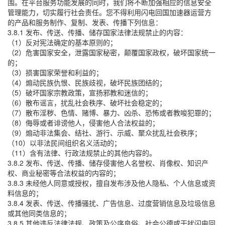
围。在平台服务功能发展的同时，我们将不断加强相应的信息安全
管理能力，切实履行社会责任。您不得利用闪电回国加速器运营方
的产品和服务制作、复制、发表、传播下列信息：
3.8.1 发布、传送、传播、储存国家法律法规禁止的内容：
（1）反对宪法确定的基本原则的；
（2）危害国家安全，泄露国家秘密，颠覆国家政权，破坏国家统一
的；
（3）损害国家荣誉和利益的；
（4）煽动民族仇恨、民族歧视，破坏民族团结的；
（5）破坏国家宗教政策，宣扬邪教和迷信的；
（6）散布谣言，扰乱社会秩序、破坏社会稳定的；
（7）散布淫秽、色情、赌博、暴力、凶杀、恐怖或者教唆犯罪的；
（8）侮辱或者诽谤他人，侵害他人合法权益的；
（9）煽动非法集会、结社、游行、示威、聚众扰乱社会秩序；
（10）以非法民间组织名义活动的；
（11）含有法律、行政法规禁止的其他内容的。
3.8.2 发布、传送、传播、储存侵害他人名誉权、肖像权、知识产
权、商业秘密等合法权益的内容的；
3.8.3 未经他人同意或授权，擅自发布涉及他人隐私、个人信息或资
料信息的；
3.8.4 发表、传送、传播骚扰、广告信息、过度营销信息及垃圾信息
或其他同类信息的；
3.8.5 其他违反法律法规、政策及公序良俗、社会公德或干扰闪电回