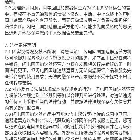
通知。
6.2 您理解并同意，闪电回国加速器运营方为了服务整体运营的需
要，有权在不事先通知您的情况下修改、中断、中止或终止闪电回
国加速器产品内的各项服务，而无须向您或第三方负责或承担任何
赔偿责任。闪电回国加速器运营方也将尽可能事先向受影响的您发
出通知并竭尽保障您的个人数据信息安全完整。
7. 法律责任声明
7.1 因客观情况及技术所限，请您理解： 闪电回国加速器运营方将
尽可能提升服务能力以向您提供更好的服务，如产品中出现任何程
序错误，闪电回国加速器运营方也将在发现相关程序错误的第一时
间进行更正，但闪电回国加速器运营方无法向您保证产品和服务完
全适合您的使用要求；无法向您保证产品或服务不受干扰或不出现
任何程序错误。
7.2 对违反有关法律法规或本协议规定的行为，闪电回国加速器运营
方将依法律规定及上述规则等加以合理判断进行处理，对违法违规
的任何人士采取适当的法律行动，并依据法律法规保存有关信息并
向有关部门报告等。
7.3 闪电回国加速器产品中可能包含由您分享/上传的或闪电回国加
速器运营方以各种合法方式获取的外部网络内容或服务链接，您可
以通过在闪电回国加速器中获取的链接跳转到外部网页并在对应外
部页面获取相关内容和服务。外部网页所涉及的服务可能需要您同
时接受该服务特别制订的使用协议或者其他约束您与该项服务提供