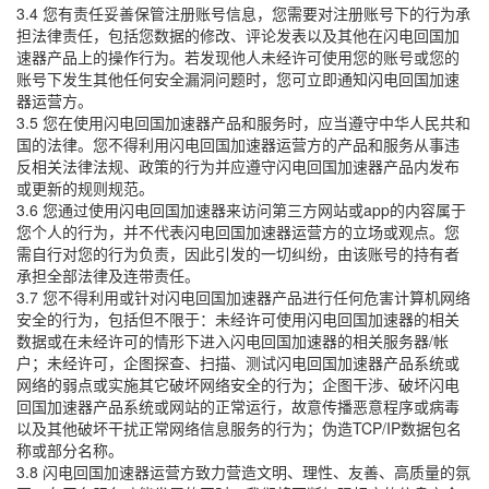
3.4 您有责任妥善保管注册账号信息，您需要对注册账号下的行为承
担法律责任，包括您数据的修改、评论发表以及其他在闪电回国加
速器产品上的操作行为。若发现他人未经许可使用您的账号或您的
账号下发生其他任何安全漏洞问题时，您可立即通知闪电回国加速
器运营方。
3.5 您在使用闪电回国加速器产品和服务时，应当遵守中华人民共和
国的法律。您不得利用闪电回国加速器运营方的产品和服务从事违
反相关法律法规、政策的行为并应遵守闪电回国加速器产品内发布
或更新的规则规范。
3.6 您通过使用闪电回国加速器来访问第三方网站或app的内容属于
您个人的行为，并不代表闪电回国加速器运营方的立场或观点。您
需自行对您的行为负责，因此引发的一切纠纷，由该账号的持有者
承担全部法律及连带责任。
3.7 您不得利用或针对闪电回国加速器产品进行任何危害计算机网络
安全的行为，包括但不限于：未经许可使用闪电回国加速器的相关
数据或在未经许可的情形下进入闪电回国加速器的相关服务器/帐
户；未经许可，企图探查、扫描、测试闪电回国加速器产品系统或
网络的弱点或实施其它破坏网络安全的行为；企图干涉、破坏闪电
回国加速器产品系统或网站的正常运行，故意传播恶意程序或病毒
以及其他破坏干扰正常网络信息服务的行为；伪造TCP/IP数据包名
称或部分名称。
3.8 闪电回国加速器运营方致力营造文明、理性、友善、高质量的氛